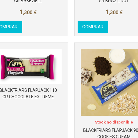
GR BAKEWELL
GR BRAZIL NUT
1
1
,300
€
,300
€
OMPRAR
COMPRAR
BLACKFRIARS FLAPJACK 110
GR CHOCOLATE EXTREME
Stock no disponible
BLACKFRIARS FLAPJACK 90
COOKIES CREAM