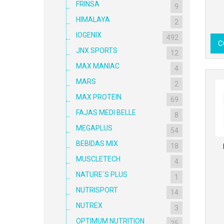
FRINSA
9
HIMALAYA
2
IOGENIX
492
C
JNX SPORTS
12
MAX MANIAC
4
MARS
2
MAX PROTEIN
69
FAJAS MEDI BELLE
8
MEGAPLUS
54
BEBIDAS MIX
18
MUSCLETECH
4
NATURE´S PLUS
1
NUTRISPORT
14
NUTREX
3
OPTIMUM NUTRITION
25