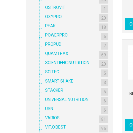
OSTROVIT
1
OXYPRO
20
C
PEAK
18
POWERPRO
6
PROPUD
7
QUAMTRAX
69
SCIENTIFFIC NUTRITION
20
SCITEC
5
SMART SHAKE
3
STACKER
5
B
UNIVERSAL NUTRITION
6
USN
6
VARIOS
81
C
VIT.O.BEST
96