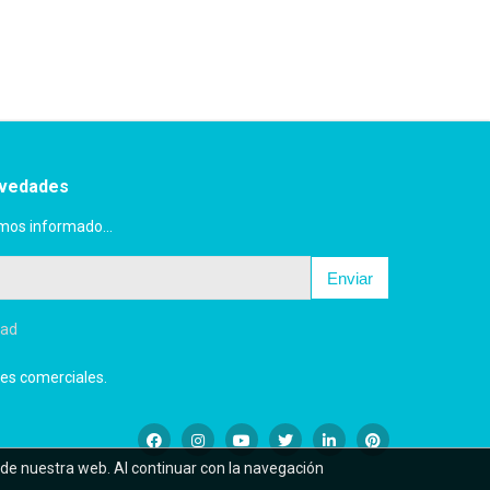
ovedades
mos informado...
Enviar
dad
es comerciales.
 de nuestra web. Al continuar con la navegación