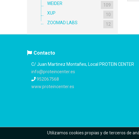
WEIDER
109
XUP
10
ZOOMAD LABS
12
Contacto
C/ Juan Martinez Montañes, Local PROTEIN CENTER
info@proteincenter.es
952067568
www.proteincenter.es
Utilizamos cookies propias y de terceros de an