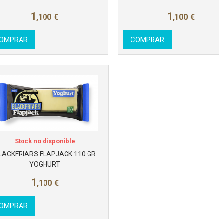
1
1
,100
€
,100
€
OMPRAR
COMPRAR
Stock no disponible
LACKFRIARS FLAPJACK 110 GR
YOGHURT
1
,100
€
OMPRAR