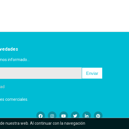
ovedades
mos informado...
Enviar
dad
es comerciales.
 de nuestra web. Al continuar con la navegación