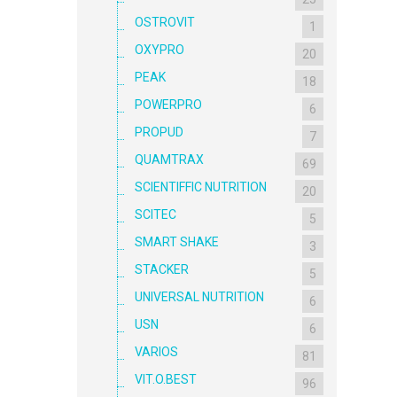
OSTROVIT
1
OXYPRO
20
PEAK
18
POWERPRO
6
PROPUD
7
QUAMTRAX
69
SCIENTIFFIC NUTRITION
20
SCITEC
5
SMART SHAKE
3
STACKER
5
UNIVERSAL NUTRITION
6
USN
6
VARIOS
81
VIT.O.BEST
96