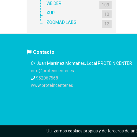
WEIDER
109
XUP
10
ZOOMAD LABS
12
Contacto
C/ Juan Martinez Montañes, Local PROTEIN CENTER
info@proteincenter.es
952067568
www.proteincenter.es
Utilizamos cookies propias y de terceros de an