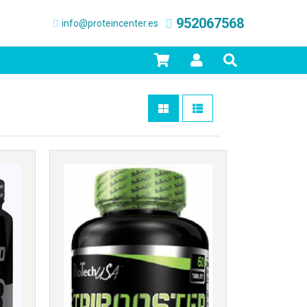
952067568
info@proteincenter.es