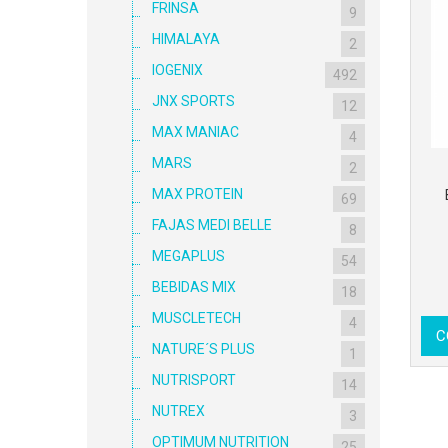
FRINSA
9
HIMALAYA
2
IOGENIX
492
JNX SPORTS
12
MAX MANIAC
4
MARS
2
MAX PROTEIN
69
FAJAS MEDI BELLE
8
MEGAPLUS
54
BEBIDAS MIX
18
MUSCLETECH
4
C
NATURE´S PLUS
1
NUTRISPORT
14
NUTREX
3
OPTIMUM NUTRITION
25